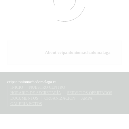
About ceipantoniomachadomalaga
ceipantoniomachadomalaga.es
INICIO
NUESTRO CENTRO
HORARIO DE SECRETARÍA
SERVICIOS OFERTADOS
DOCUMENTOS
ORGANIZACIÓN
AMPA
GALERIA FOTOS