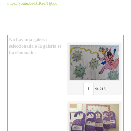
https://youtu.be/B1Kse7Hj6qo
No hay una galería
seleccionada o la galería se
ha eliminado.
de
215