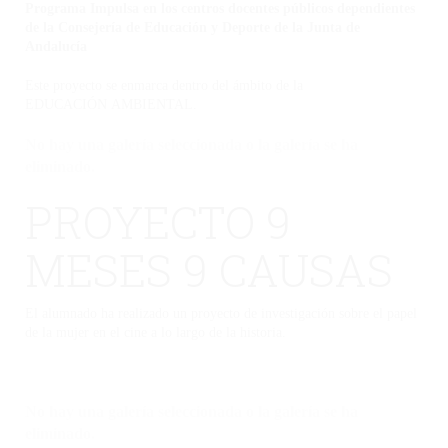
Programa Impulsa en los centros docentes públicos dependientes
de la Consejería de Educación y Deporte de la Junta de
Andalucía
Este proyecto se enmarca dentro del ámbito de la
EDUCACIÓN AMBIENTAL.
No hay una galería seleccionada o la galería se ha
eliminado.
PROYECTO 9
MESES 9 CAUSAS
El alumnado ha realizado un proyecto de investigación sobre el papel
de la mujer en el cine a lo largo de la historia.
No hay una galería seleccionada o la galería se ha
eliminado.