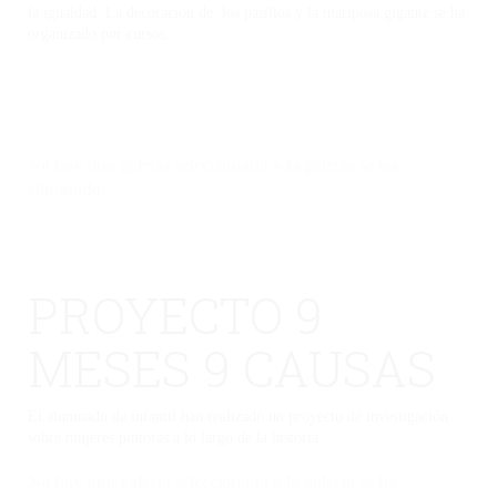
la igualdad. La decoración de los pasillos y la mariposa gigante se ha
organizado por cursos.
No hay una galería seleccionada o la galería se ha
eliminado.
PROYECTO 9
MESES 9 CAUSAS
El alumnado de infantil han realizado un proyecto de investigación
sobre mujeres pintoras a lo largo de la historia.
No hay una galería seleccionada o la galería se ha