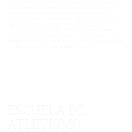
Machado se adentra en el Antiguo Egipto mediante un proyecto de
trabajo con el que investigan sobre el rio Nilo, los faraones y faraonas
más importantes, sus dioses y diosas, pirámides y templos, etc…
Nuestros y nuestras peques elaboran sus trajes al estilo del antiguo
Egipto para vestirse en carnaval y disfrazarse de Tutankamón,
Nefertiti, Cleopatra, Ramses II… Hemos pasado un gran día de
carnaval con nuestros desfiles y bailes como «Momia dance», » El
cocodrilo Drilo» o » El baile de Ramses». Estos pequeñajos aprenden
un montón investigando y divirtiéndose a la vez!!
ESCUELA DE
ATLETISMO