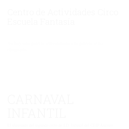
Centro de Actividades Circo
Escuela Fantasía
No hay una galería seleccionada o la galería se ha
eliminado.
CARNAVAL
INFANTIL
El alumnado del segundo ciclo de ED. Infantil del CEIP Antonio