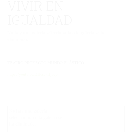
VIVIR EN
IGUALDAD
No hay una galería seleccionada o la galería se ha
eliminado.
TEATRO PROYECTO MUNDO PLÁSTICO
https://youtu.be/B1Kse7Hj6qo
No hay una galería
seleccionada o la galería se
ha eliminado.