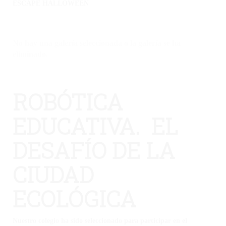
ESCAPE HALLOWEEN
No hay una galería seleccionada o la galería se ha
eliminado.
ROBÓTICA
EDUCATIVA. EL
DESAFÍO DE LA
CIUDAD
ECOLÓGICA
Nuestro colegio ha sido seleccionado para participar en el