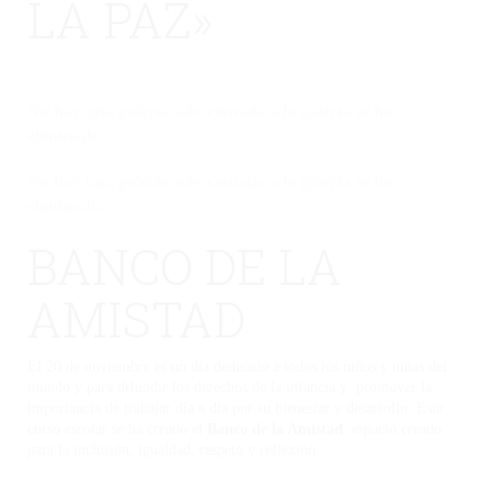
LA PAZ»
No hay una galería seleccionada o la galería se ha
eliminado.
No hay una galería seleccionada o la galería se ha
eliminado.
BANCO DE LA
AMISTAD
El 20 de noviembre es un día dedicado a todos los niños y niñas del
mundo y para difundir los derechos de la infancia y promover la
importancia de trabajar día a día por su bienestar y desarrollo. Este
curso escolar se ha creado el
Banco de la Amistad
: espacio creado
para la inclusión, igualdad, respeto y reflexión.