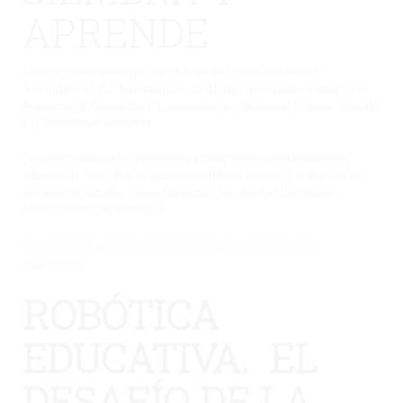
APRENDE
Nuestro centro participa con el Área de Medio Ambiente y
Sostenibilidad del Ayuntamiento de Málaga, poniendo en marcha su
Programa de Educación y Concienciación Ambiental Urbana, dirigido
a la comunidad educativa.
En nuestro huerto los verdaderos protagonistas serán nuestros/as
alumnos/as. Son ellos/as quienes, en última instancia, realizarán las
acciones de siembra, riego, limpieza y recolección del mismo.
Nuestro huerto es ecológico
No hay una galería seleccionada o la galería se ha
eliminado.
ROBÓTICA
EDUCATIVA. EL
DESAFÍO DE LA