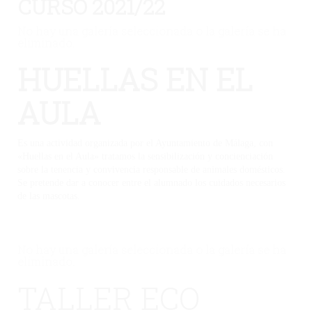
CURSO 2021/22
No hay una galería seleccionada o la galería se ha
eliminado.
HUELLAS EN EL
AULA
Es una actividad organizada por el Ayuntamiento de Málaga, con
«Huellas en el Aula» tratamos la sensibilización y concienciación
sobre la tenencia y convivencia responsable de animales domésticos.
Se pretende dar a conocer entre el alumnado los cuidados necesarios
de las mascotas.
No hay una galería seleccionada o la galería se ha
eliminado.
TALLER ECO