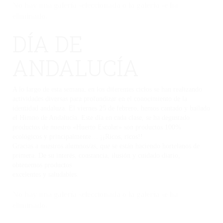
No hay una galería seleccionada o la galería se ha
eliminado.
DÍA DE
ANDALUCÍA
A lo largo de esta semana, en los diferentes ciclos se han realizando
actividades diversas para profundizar en el conocimiento de la
identidad andaluza. El viernes 25 de febrero, hemos cantado y bailado
el Himno de Andalucía. Este día en cada clase, se ha degustado
productos de nuestro «Huerto Escolar» son productos 100%
ecológicos y principalmente… ¡¡Ricos, ricos!!
Gracias a nuestros alumnos/as, que se están haciendo hortelanos de
primera. De su interés, constancia, ilusión y cuidado diario,
obtenemos productos
excelentes y saludables.
No hay una galería seleccionada o la galería se ha
eliminado.