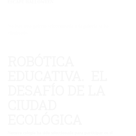
ESCAPE HALLOWEEN
No hay una galería seleccionada o la galería se ha
eliminado.
ROBÓTICA
EDUCATIVA. EL
DESAFÍO DE LA
CIUDAD
ECOLÓGICA
Nuestro colegio ha sido seleccionado para participar en el