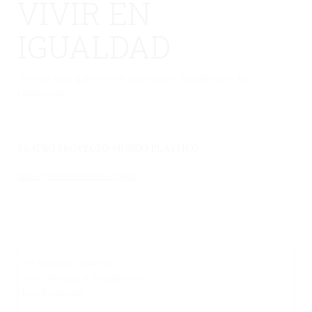
VIVIR EN
IGUALDAD
No hay una galería seleccionada o la galería se ha
eliminado.
TEATRO PROYECTO MUNDO PLÁSTICO
https://youtu.be/B1Kse7Hj6qo
No hay una galería
seleccionada o la galería se
ha eliminado.