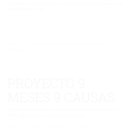
la igualdad. La decoración de los pasillos y la mariposa gigante se ha
organizado por cursos.
No hay una galería seleccionada o la galería se ha
eliminado.
PROYECTO 9
MESES 9 CAUSAS
El alumnado de infantil han realizado un proyecto de investigación
sobre mujeres pintoras a lo largo de la historia.
No hay una galería seleccionada o la galería se ha