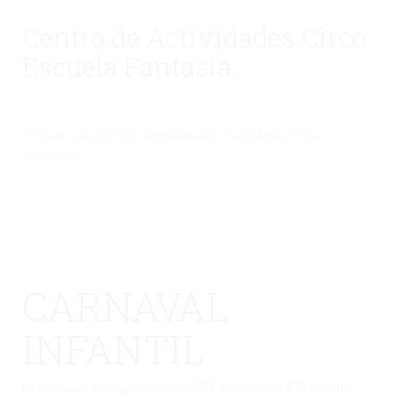
Centro de Actividades Circo
Escuela Fantasía
No hay una galería seleccionada o la galería se ha
eliminado.
CARNAVAL
INFANTIL
El alumnado del segundo ciclo de ED. Infantil del CEIP Antonio