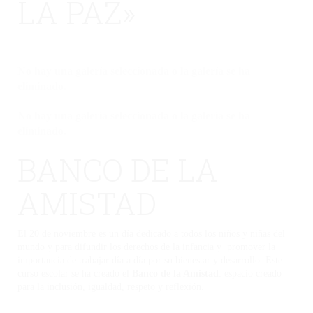
LA PAZ»
No hay una galería seleccionada o la galería se ha
eliminado.
No hay una galería seleccionada o la galería se ha
eliminado.
BANCO DE LA
AMISTAD
El 20 de noviembre es un día dedicado a todos los niños y niñas del
mundo y para difundir los derechos de la infancia y promover la
importancia de trabajar día a día por su bienestar y desarrollo. Este
curso escolar se ha creado el
Banco de la Amistad
: espacio creado
para la inclusión, igualdad, respeto y reflexión.