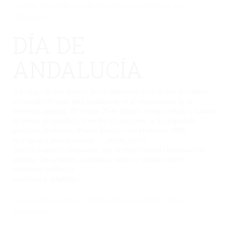
No hay una galería seleccionada o la galería se ha
eliminado.
DÍA DE
ANDALUCÍA
A lo largo de esta semana, en los diferentes ciclos se han realizando
actividades diversas para profundizar en el conocimiento de la
identidad andaluza. El viernes 25 de febrero, hemos cantado y bailado
el Himno de Andalucía. Este día en cada clase, se ha degustado
productos de nuestro «Huerto Escolar» son productos 100%
ecológicos y principalmente… ¡¡Ricos, ricos!!
Gracias a nuestros alumnos/as, que se están haciendo hortelanos de
primera. De su interés, constancia, ilusión y cuidado diario,
obtenemos productos
excelentes y saludables.
No hay una galería seleccionada o la galería se ha
eliminado.