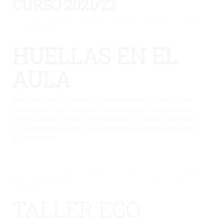
CURSO 2021/22
No hay una galería seleccionada o la galería se ha
eliminado.
HUELLAS EN EL
AULA
Es una actividad organizada por el Ayuntamiento de Málaga, con
«Huellas en el Aula» tratamos la sensibilización y concienciación
sobre la tenencia y convivencia responsable de animales domésticos.
Se pretende dar a conocer entre el alumnado los cuidados necesarios
de las mascotas.
No hay una galería seleccionada o la galería se ha
eliminado.
TALLER ECO