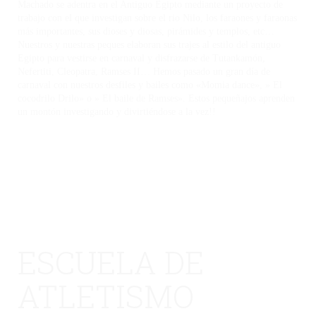
Machado se adentra en el Antiguo Egipto mediante un proyecto de
trabajo con el que investigan sobre el rio Nilo, los faraones y faraonas
más importantes, sus dioses y diosas, pirámides y templos, etc…
Nuestros y nuestras peques elaboran sus trajes al estilo del antiguo
Egipto para vestirse en carnaval y disfrazarse de Tutankamón,
Nefertiti, Cleopatra, Ramses II… Hemos pasado un gran día de
carnaval con nuestros desfiles y bailes como «Momia dance», » El
cocodrilo Drilo» o » El baile de Ramses». Estos pequeñajos aprenden
un montón investigando y divirtiéndose a la vez!!
ESCUELA DE
ATLETISMO