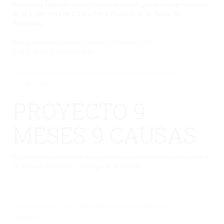
Programa Impulsa en los centros docentes públicos dependientes
de la Consejería de Educación y Deporte de la Junta de
Andalucía
Este proyecto se enmarca dentro del ámbito de la
EDUCACIÓN AMBIENTAL.
No hay una galería seleccionada o la galería se ha
eliminado.
PROYECTO 9
MESES 9 CAUSAS
El alumnado ha realizado un proyecto de investigación sobre el papel
de la mujer en el cine a lo largo de la historia.
No hay una galería seleccionada o la galería se ha
eliminado.