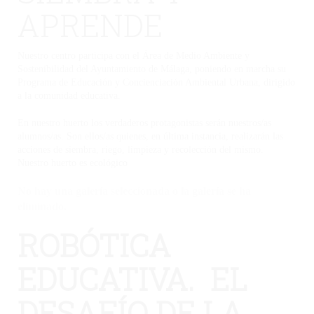
APRENDE
Nuestro centro participa con el Área de Medio Ambiente y
Sostenibilidad del Ayuntamiento de Málaga, poniendo en marcha su
Programa de Educación y Concienciación Ambiental Urbana, dirigido
a la comunidad educativa.
En nuestro huerto los verdaderos protagonistas serán nuestros/as
alumnos/as. Son ellos/as quienes, en última instancia, realizarán las
acciones de siembra, riego, limpieza y recolección del mismo.
Nuestro huerto es ecológico
No hay una galería seleccionada o la galería se ha
eliminado.
ROBÓTICA
EDUCATIVA. EL
DESAFÍO DE LA