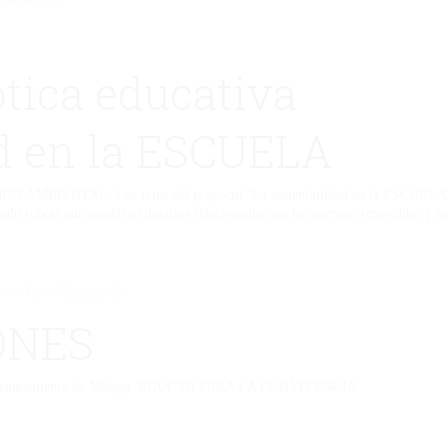
tica educativa
ad en la ESCUELA
IÓN AMBIENTAL. Los retos del proyecto “La sostenibilidad en la ESCUELA” pe
ndo robots que resuelven desafíos relacionados con las energías renovables y s
 se ha eliminado.
ONES
 del Ayuntamiento de Málaga, EDUCAR PARA LA CONVIVENCIA