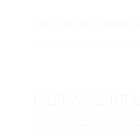
Centro de Actividades C
No hay una galería seleccionada o la galería se ha 
CARNAVAL INF
El alumnado del segundo ciclo de ED. Infantil del CEIP Anto
faraonas más importantes, sus dioses y diosas, pirámides y t
Tutankamón, Nefertiti, Cleopatra, Ramses II… Hemos pasado
pequeñajos aprenden un montón investigando y divirtiéndose