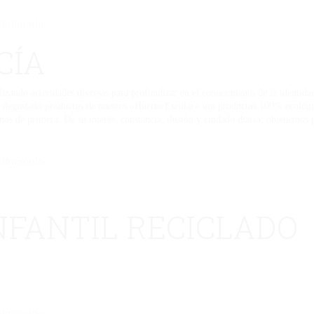
eliminado.
CÍA
ealizando actividades diversas para profundizar en el conocimiento de la identid
ha degustado productos de nuestro «Huerto Escolar» son productos 100% ecológi
nos de primera. De su interés, constancia, ilusión y cuidado diario, obtenemos 
eliminado.
NFANTIL RECICLADO
eliminado.