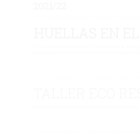
2021/22
No hay una galería seleccionada o la galería
HUELLAS EN EL
Es una actividad organizada por el Ayuntamiento de Málaga, 
Se pretende dar a conocer entre el alumnado los cuidados ne
No hay una galería seleccionada o la galería
TALLER ECO RE
Actividad organizada con la colaboración del Ayuntamiento
No hay una galería seleccionada o la galería se ha 