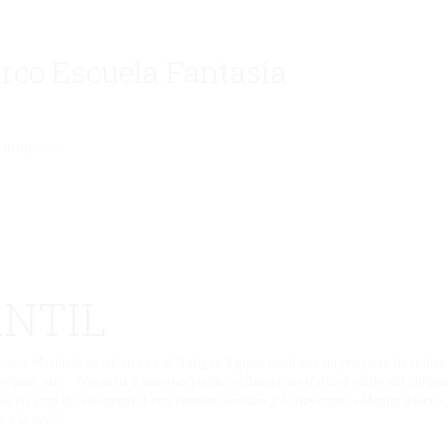
irco Escuela Fantasía
eliminado.
ANTIL
nio Machado se adentra en el Antiguo Egipto mediante un proyecto de trabajo c
emplos, etc… Nuestros y nuestras peques elaboran sus trajes al estilo del antiguo
 un gran día de carnaval con nuestros desfiles y bailes como «Momia dance», 
 a la vez!!