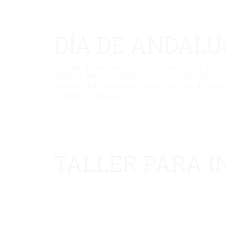
No hay una galería seleccionada o la galería se ha 
DÍA DE ANDALU
A lo largo de esta semana, en los diferentes ciclos se han r
bailado el Himno de Andalucía. Este día en cada clase, se 
Gracias a nuestros alumnos/as, que se están haciendo hortela
excelentes y saludables.
No hay una galería seleccionada o la galería se ha 
TALLER PARA I
No hay una galería seleccionada o la galería se ha 