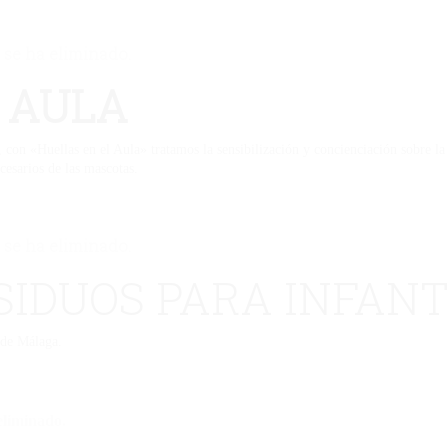
 se ha eliminado.
 AULA
con «Huellas en el Aula» tratamos la sensibilización y concienciación sobre la
cesarios de las mascotas.
 se ha eliminado.
SIDUOS PARA INFANT
 de Málaga.
eliminado.