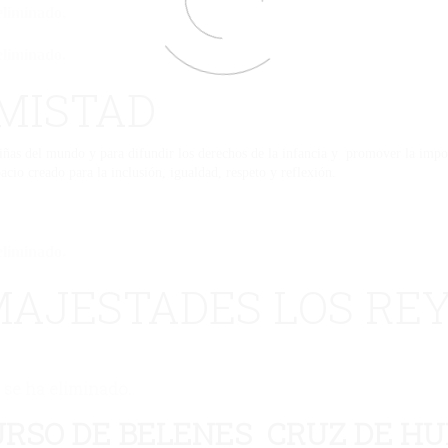
eliminado.
eliminado.
MISTAD
ñas del mundo y para difundir los derechos de la infancia y promover la importa
pacio creado para la inclusión, igualdad, respeto y reflexión.
eliminado.
 MAJESTADES LOS RE
 se ha eliminado.
URSO DE BELENES CRUZ DE H