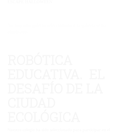
ESCAPE HALLOWEEN
No hay una galería seleccionada o la galería se ha
eliminado.
ROBÓTICA
EDUCATIVA. EL
DESAFÍO DE LA
CIUDAD
ECOLÓGICA
Nuestro colegio ha sido seleccionado para participar en el