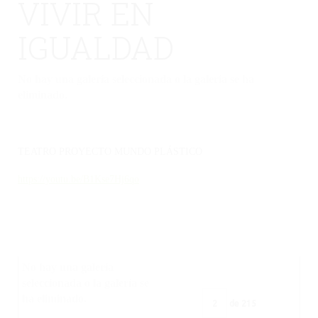
VIVIR EN
IGUALDAD
No hay una galería seleccionada o la galería se ha
eliminado.
TEATRO PROYECTO MUNDO PLÁSTICO
https://youtu.be/B1Kse7Hj6qo
No hay una galería
seleccionada o la galería se
ha eliminado.
de
215