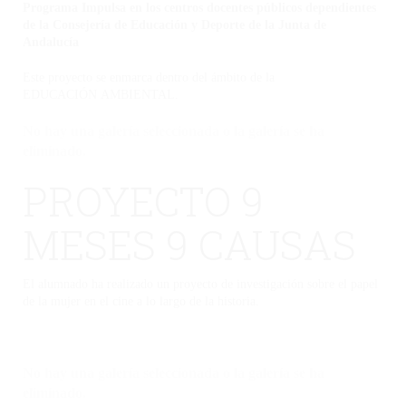
Programa Impulsa en los centros docentes públicos dependientes
de la Consejería de Educación y Deporte de la Junta de
Andalucía
Este proyecto se enmarca dentro del ámbito de la
EDUCACIÓN AMBIENTAL.
No hay una galería seleccionada o la galería se ha
eliminado.
PROYECTO 9
MESES 9 CAUSAS
El alumnado ha realizado un proyecto de investigación sobre el papel
de la mujer en el cine a lo largo de la historia.
No hay una galería seleccionada o la galería se ha
eliminado.