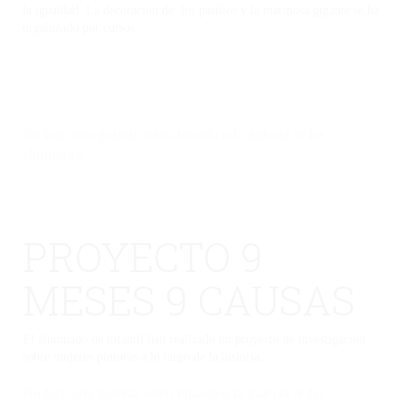
la igualdad. La decoración de los pasillos y la mariposa gigante se ha
organizado por cursos.
No hay una galería seleccionada o la galería se ha
eliminado.
PROYECTO 9
MESES 9 CAUSAS
El alumnado de infantil han realizado un proyecto de investigación
sobre mujeres pintoras a lo largo de la historia.
No hay una galería seleccionada o la galería se ha