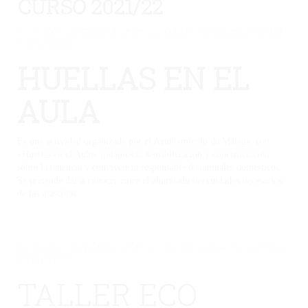
CURSO 2021/22
No hay una galería seleccionada o la galería se ha
eliminado.
HUELLAS EN EL
AULA
Es una actividad organizada por el Ayuntamiento de Málaga, con
«Huellas en el Aula» tratamos la sensibilización y concienciación
sobre la tenencia y convivencia responsable de animales domésticos.
Se pretende dar a conocer entre el alumnado los cuidados necesarios
de las mascotas.
No hay una galería seleccionada o la galería se ha
eliminado.
TALLER ECO