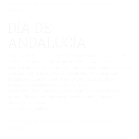
No hay una galería seleccionada o la galería se ha
eliminado.
DÍA DE
ANDALUCÍA
A lo largo de esta semana, en los diferentes ciclos se han realizando
actividades diversas para profundizar en el conocimiento de la
identidad andaluza. El viernes 25 de febrero, hemos cantado y bailado
el Himno de Andalucía. Este día en cada clase, se ha degustado
productos de nuestro «Huerto Escolar» son productos 100%
ecológicos y principalmente… ¡¡Ricos, ricos!!
Gracias a nuestros alumnos/as, que se están haciendo hortelanos de
primera. De su interés, constancia, ilusión y cuidado diario,
obtenemos productos
excelentes y saludables.
No hay una galería seleccionada o la galería se ha
eliminado.