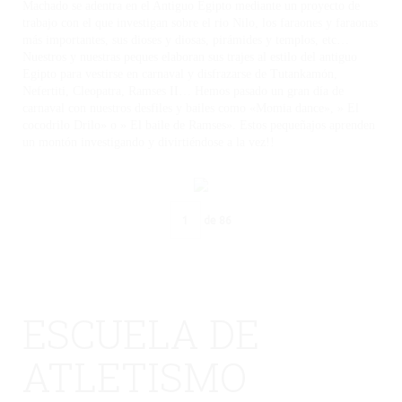
Machado se adentra en el Antiguo Egipto mediante un proyecto de
trabajo con el que investigan sobre el rio Nilo, los faraones y faraonas
más importantes, sus dioses y diosas, pirámides y templos, etc…
Nuestros y nuestras peques elaboran sus trajes al estilo del antiguo
Egipto para vestirse en carnaval y disfrazarse de Tutankamón,
Nefertiti, Cleopatra, Ramses II… Hemos pasado un gran día de
carnaval con nuestros desfiles y bailes como «Momia dance», » El
cocodrilo Drilo» o » El baile de Ramses». Estos pequeñajos aprenden
un montón investigando y divirtiéndose a la vez!!
de
86
ESCUELA DE
ATLETISMO