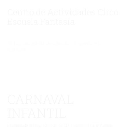
Centro de Actividades Circo
Escuela Fantasía
No hay una galería seleccionada o la galería se ha
eliminado.
CARNAVAL
INFANTIL
El alumnado del segundo ciclo de ED. Infantil del CEIP Antonio