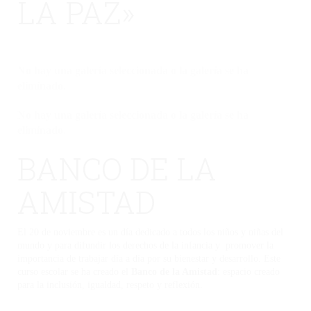
LA PAZ»
No hay una galería seleccionada o la galería se ha
eliminado.
No hay una galería seleccionada o la galería se ha
eliminado.
BANCO DE LA
AMISTAD
El 20 de noviembre es un día dedicado a todos los niños y niñas del
mundo y para difundir los derechos de la infancia y promover la
importancia de trabajar día a día por su bienestar y desarrollo. Este
curso escolar se ha creado el
Banco de la Amistad
: espacio creado
para la inclusión, igualdad, respeto y reflexión.