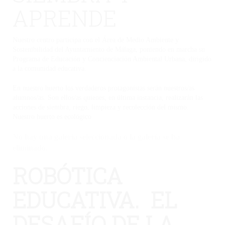
APRENDE
Nuestro centro participa con el Área de Medio Ambiente y
Sostenibilidad del Ayuntamiento de Málaga, poniendo en marcha su
Programa de Educación y Concienciación Ambiental Urbana, dirigido
a la comunidad educativa.
En nuestro huerto los verdaderos protagonistas serán nuestros/as
alumnos/as. Son ellos/as quienes, en última instancia, realizarán las
acciones de siembra, riego, limpieza y recolección del mismo.
Nuestro huerto es ecológico
No hay una galería seleccionada o la galería se ha
eliminado.
ROBÓTICA
EDUCATIVA. EL
DESAFÍO DE LA