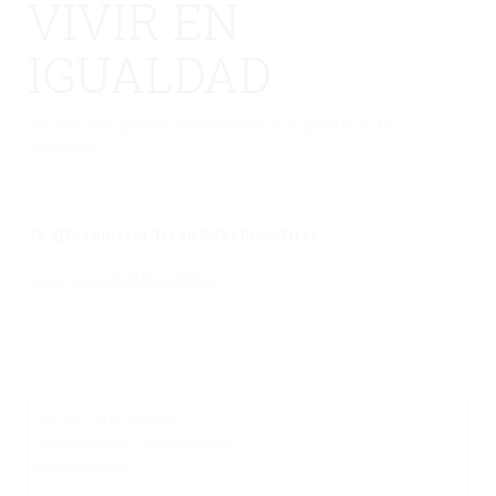
VIVIR EN
IGUALDAD
No hay una galería seleccionada o la galería se ha
eliminado.
TEATRO PROYECTO MUNDO PLÁSTICO
https://youtu.be/B1Kse7Hj6qo
No hay una galería
seleccionada o la galería se
ha eliminado.