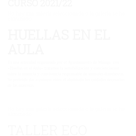
CURSO 2021/22
No hay una galería seleccionada o la galería se ha
eliminado.
HUELLAS EN EL
AULA
Es una actividad organizada por el Ayuntamiento de Málaga, con
«Huellas en el Aula» tratamos la sensibilización y concienciación
sobre la tenencia y convivencia responsable de animales domésticos.
Se pretende dar a conocer entre el alumnado los cuidados necesarios
de las mascotas.
No hay una galería seleccionada o la galería se ha
eliminado.
TALLER ECO