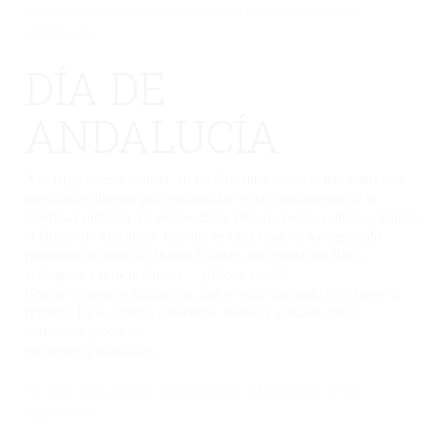
No hay una galería seleccionada o la galería se ha
eliminado.
DÍA DE
ANDALUCÍA
A lo largo de esta semana, en los diferentes ciclos se han realizando
actividades diversas para profundizar en el conocimiento de la
identidad andaluza. El viernes 25 de febrero, hemos cantado y bailado
el Himno de Andalucía. Este día en cada clase, se ha degustado
productos de nuestro «Huerto Escolar» son productos 100%
ecológicos y principalmente… ¡¡Ricos, ricos!!
Gracias a nuestros alumnos/as, que se están haciendo hortelanos de
primera. De su interés, constancia, ilusión y cuidado diario,
obtenemos productos
excelentes y saludables.
No hay una galería seleccionada o la galería se ha
eliminado.