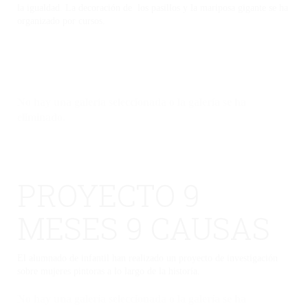
la igualdad. La decoración de los pasillos y la mariposa gigante se ha
organizado por cursos.
No hay una galería seleccionada o la galería se ha
eliminado.
PROYECTO 9
MESES 9 CAUSAS
El alumnado de infantil han realizado un proyecto de investigación
sobre mujeres pintoras a lo largo de la historia.
No hay una galería seleccionada o la galería se ha