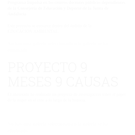
Programa Impulsa en los centros docentes públicos dependientes
de la Consejería de Educación y Deporte de la Junta de
Andalucía
Este proyecto se enmarca dentro del ámbito de la
EDUCACIÓN AMBIENTAL.
No hay una galería seleccionada o la galería se ha
eliminado.
PROYECTO 9
MESES 9 CAUSAS
El alumnado ha realizado un proyecto de investigación sobre el papel
de la mujer en el cine a lo largo de la historia.
No hay una galería seleccionada o la galería se ha
eliminado.