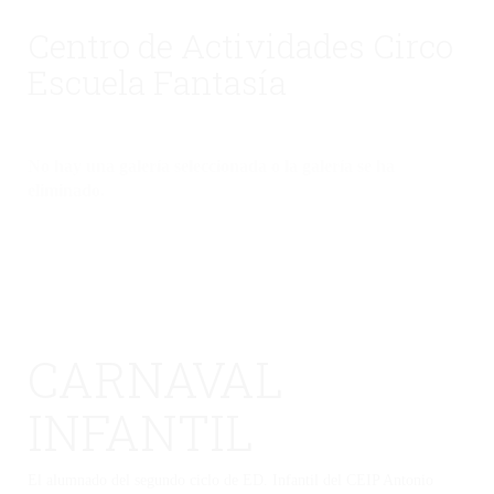
Centro de Actividades Circo
Escuela Fantasía
No hay una galería seleccionada o la galería se ha
eliminado.
CARNAVAL
INFANTIL
El alumnado del segundo ciclo de ED. Infantil del CEIP Antonio