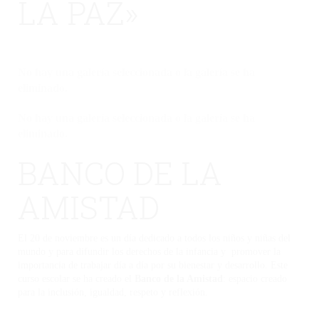
LA PAZ»
No hay una galería seleccionada o la galería se ha
eliminado.
No hay una galería seleccionada o la galería se ha
eliminado.
BANCO DE LA
AMISTAD
El 20 de noviembre es un día dedicado a todos los niños y niñas del
mundo y para difundir los derechos de la infancia y promover la
importancia de trabajar día a día por su bienestar y desarrollo. Este
curso escolar se ha creado el
Banco de la Amistad
: espacio creado
para la inclusión, igualdad, respeto y reflexión.