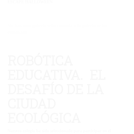
ESCAPE HALLOWEEN
No hay una galería seleccionada o la galería se ha
eliminado.
ROBÓTICA
EDUCATIVA. EL
DESAFÍO DE LA
CIUDAD
ECOLÓGICA
Nuestro colegio ha sido seleccionado para participar en el