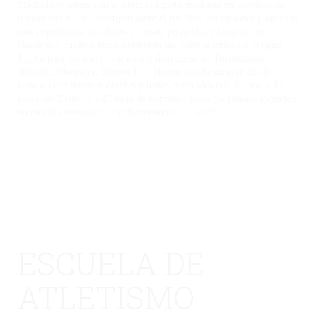
Machado se adentra en el Antiguo Egipto mediante un proyecto de
trabajo con el que investigan sobre el rio Nilo, los faraones y faraonas
más importantes, sus dioses y diosas, pirámides y templos, etc…
Nuestros y nuestras peques elaboran sus trajes al estilo del antiguo
Egipto para vestirse en carnaval y disfrazarse de Tutankamón,
Nefertiti, Cleopatra, Ramses II… Hemos pasado un gran día de
carnaval con nuestros desfiles y bailes como «Momia dance», » El
cocodrilo Drilo» o » El baile de Ramses». Estos pequeñajos aprenden
un montón investigando y divirtiéndose a la vez!!
ESCUELA DE
ATLETISMO