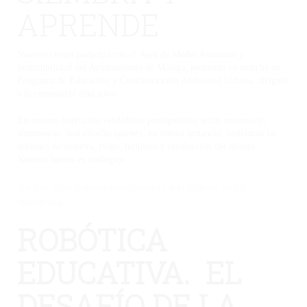
APRENDE
Nuestro centro participa con el Área de Medio Ambiente y
Sostenibilidad del Ayuntamiento de Málaga, poniendo en marcha su
Programa de Educación y Concienciación Ambiental Urbana, dirigido
a la comunidad educativa.
En nuestro huerto los verdaderos protagonistas serán nuestros/as
alumnos/as. Son ellos/as quienes, en última instancia, realizarán las
acciones de siembra, riego, limpieza y recolección del mismo.
Nuestro huerto es ecológico
No hay una galería seleccionada o la galería se ha
eliminado.
ROBÓTICA
EDUCATIVA. EL
DESAFÍO DE LA