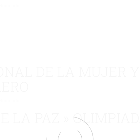
eliminado.
ONAL DE LA MUJER Y
RERO
eliminado.
E LA PAZ » OLIMPIAD