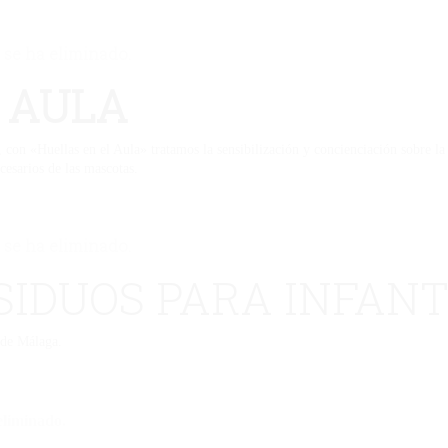
 se ha eliminado.
 AULA
con «Huellas en el Aula» tratamos la sensibilización y concienciación sobre la
cesarios de las mascotas.
 se ha eliminado.
SIDUOS PARA INFANT
 de Málaga.
eliminado.