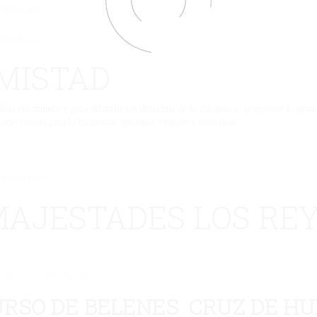
eliminado.
eliminado.
MISTAD
ñas del mundo y para difundir los derechos de la infancia y promover la importa
pacio creado para la inclusión, igualdad, respeto y reflexión.
eliminado.
 MAJESTADES LOS RE
 se ha eliminado.
URSO DE BELENES CRUZ DE H