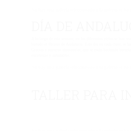
No hay una galería seleccionada o la galería se ha 
DÍA DE ANDALU
A lo largo de esta semana, en los diferentes ciclos se han r
bailado el Himno de Andalucía. Este día en cada clase, se 
Gracias a nuestros alumnos/as, que se están haciendo hortela
excelentes y saludables.
No hay una galería seleccionada o la galería se ha 
TALLER PARA I
No hay una galería seleccionada o la galería se ha 