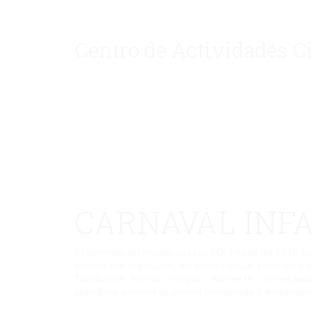
Centro de Actividades C
No hay una galería seleccionada o la galería se ha 
CARNAVAL INF
El alumnado del segundo ciclo de ED. Infantil del CEIP Anto
faraonas más importantes, sus dioses y diosas, pirámides y t
Tutankamón, Nefertiti, Cleopatra, Ramses II… Hemos pasado
pequeñajos aprenden un montón investigando y divirtiéndose