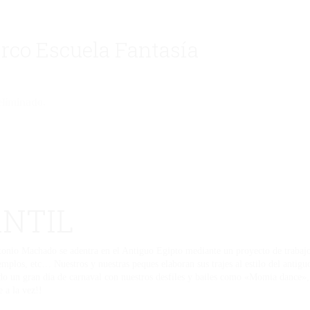
irco Escuela Fantasía
eliminado.
ANTIL
nio Machado se adentra en el Antiguo Egipto mediante un proyecto de trabajo c
emplos, etc… Nuestros y nuestras peques elaboran sus trajes al estilo del antiguo
 un gran día de carnaval con nuestros desfiles y bailes como «Momia dance», 
 a la vez!!