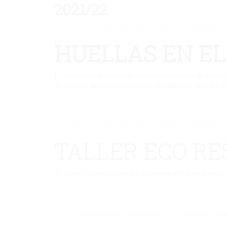
2021/22
No hay una galería seleccionada o la galería
HUELLAS EN EL
Es una actividad organizada por el Ayuntamiento de Málaga, 
Se pretende dar a conocer entre el alumnado los cuidados ne
No hay una galería seleccionada o la galería
TALLER ECO RE
Actividad organizada con la colaboración del Ayuntamiento
No hay una galería seleccionada o la galería se ha 