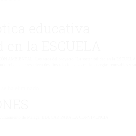
tica educativa
ad en la ESCUELA
IÓN AMBIENTAL. Los retos del proyecto “La sostenibilidad en la ESCUELA” pe
ndo robots que resuelven desafíos relacionados con las energías renovables y s
 se ha eliminado.
ONES
 del Ayuntamiento de Málaga, EDUCAR PARA LA CONVIVENCIA