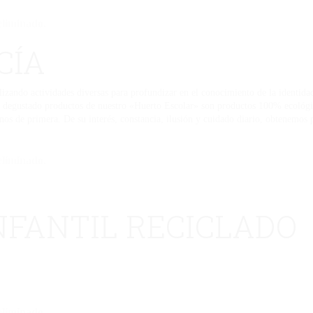
eliminado.
CÍA
ealizando actividades diversas para profundizar en el conocimiento de la identid
ha degustado productos de nuestro «Huerto Escolar» son productos 100% ecológi
nos de primera. De su interés, constancia, ilusión y cuidado diario, obtenemos 
eliminado.
NFANTIL RECICLADO
eliminado.