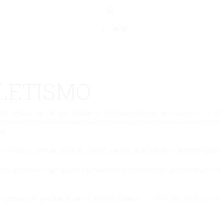
de
86
TLETISMO
que destacar que han sido muchas las complicaciones que han surgido por la actu
atletismo ya que la infraestructura nos permite que todo nuestro alumnado pued
es.
e también a nivel de centro se realizan sesiones de iniciación al atletismo dent
l de invierno” apoyando e impulsando esta iniciativa y el apoyo total del cen
nuestro proyecto en palabras de una de nuestras alumnas: “Profe Guille 