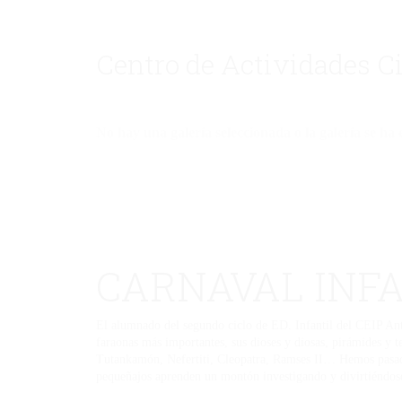
Centro de Actividades C
No hay una galería seleccionada o la galería se ha 
CARNAVAL INF
El alumnado del segundo ciclo de ED. Infantil del CEIP Anto
faraonas más importantes, sus dioses y diosas, pirámides y t
Tutankamón, Nefertiti, Cleopatra, Ramses II… Hemos pasado
pequeñajos aprenden un montón investigando y divirtiéndose