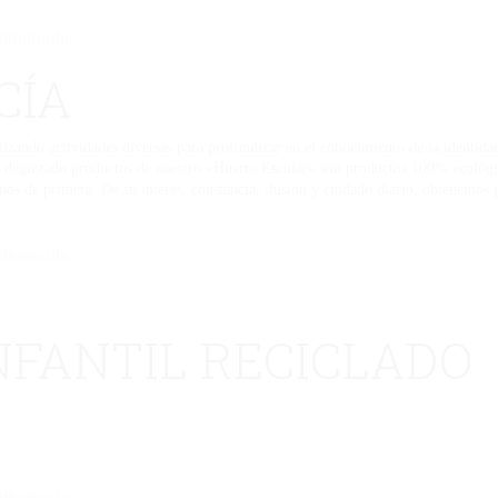
eliminado.
CÍA
ealizando actividades diversas para profundizar en el conocimiento de la identid
ha degustado productos de nuestro «Huerto Escolar» son productos 100% ecológi
nos de primera. De su interés, constancia, ilusión y cuidado diario, obtenemos 
eliminado.
NFANTIL RECICLADO
eliminado.