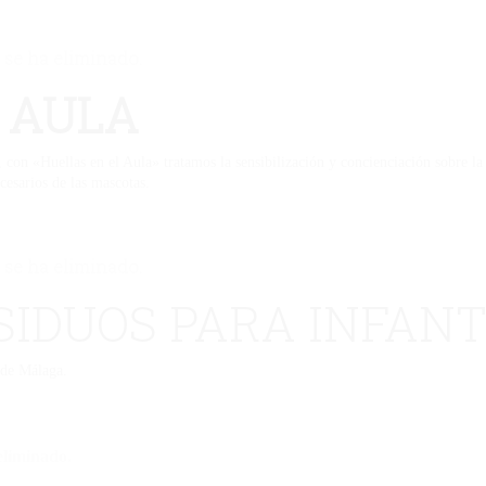
 se ha eliminado.
 AULA
con «Huellas en el Aula» tratamos la sensibilización y concienciación sobre la
cesarios de las mascotas.
 se ha eliminado.
SIDUOS PARA INFANT
 de Málaga.
eliminado.