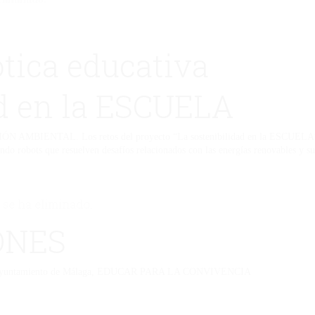
tica educativa
ad en la ESCUELA
IÓN AMBIENTAL. Los retos del proyecto “La sostenibilidad en la ESCUELA” pe
ndo robots que resuelven desafíos relacionados con las energías renovables y s
 se ha eliminado.
ONES
 del Ayuntamiento de Málaga, EDUCAR PARA LA CONVIVENCIA