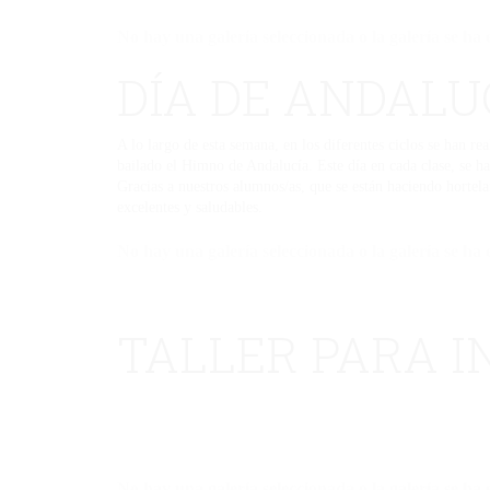
No hay una galería seleccionada o la galería se ha 
DÍA DE ANDALU
A lo largo de esta semana, en los diferentes ciclos se han r
bailado el Himno de Andalucía. Este día en cada clase, se 
Gracias a nuestros alumnos/as, que se están haciendo hortela
excelentes y saludables.
No hay una galería seleccionada o la galería se ha 
TALLER PARA I
No hay una galería seleccionada o la galería se ha 