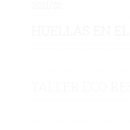
2021/22
No hay una galería seleccionada o la galería
HUELLAS EN EL
Es una actividad organizada por el Ayuntamiento de Málaga, 
Se pretende dar a conocer entre el alumnado los cuidados ne
No hay una galería seleccionada o la galería
TALLER ECO RE
Actividad organizada con la colaboración del Ayuntamiento
No hay una galería seleccionada o la galería se ha 