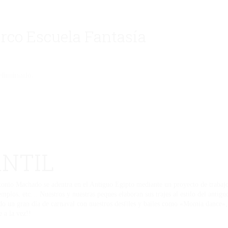
irco Escuela Fantasía
eliminado.
ANTIL
nio Machado se adentra en el Antiguo Egipto mediante un proyecto de trabajo c
emplos, etc… Nuestros y nuestras peques elaboran sus trajes al estilo del antiguo
 un gran día de carnaval con nuestros desfiles y bailes como «Momia dance», 
 a la vez!!