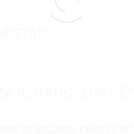
eliminado.
eliminado.
MISTAD
ñas del mundo y para difundir los derechos de la infancia y promover la importa
pacio creado para la inclusión, igualdad, respeto y reflexión.
eliminado.
 MAJESTADES LOS RE
 se ha eliminado.
URSO DE BELENES CRUZ DE H