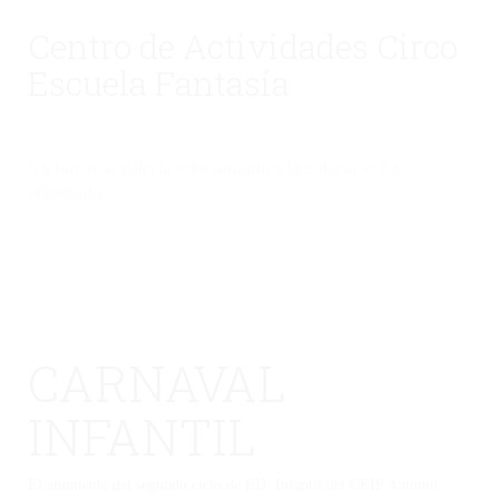
Centro de Actividades Circo
Escuela Fantasía
No hay una galería seleccionada o la galería se ha
eliminado.
CARNAVAL
INFANTIL
El alumnado del segundo ciclo de ED. Infantil del CEIP Antonio