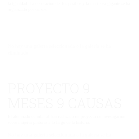
la igualdad. La decoración de los pasillos y la mariposa gigante se ha
organizado por cursos.
No hay una galería seleccionada o la galería se ha
eliminado.
PROYECTO 9
MESES 9 CAUSAS
El alumnado de infantil han realizado un proyecto de investigación
sobre mujeres pintoras a lo largo de la historia.
No hay una galería seleccionada o la galería se ha