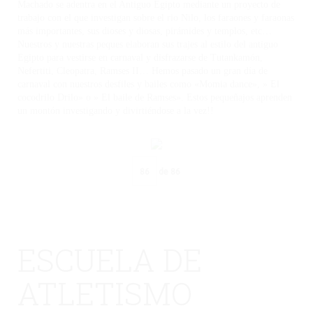
Machado se adentra en el Antiguo Egipto mediante un proyecto de
trabajo con el que investigan sobre el rio Nilo, los faraones y faraonas
más importantes, sus dioses y diosas, pirámides y templos, etc…
Nuestros y nuestras peques elaboran sus trajes al estilo del antiguo
Egipto para vestirse en carnaval y disfrazarse de Tutankamón,
Nefertiti, Cleopatra, Ramses II… Hemos pasado un gran día de
carnaval con nuestros desfiles y bailes como «Momia dance», » El
cocodrilo Drilo» o » El baile de Ramses». Estos pequeñajos aprenden
un montón investigando y divirtiéndose a la vez!!
de
86
ESCUELA DE
ATLETISMO