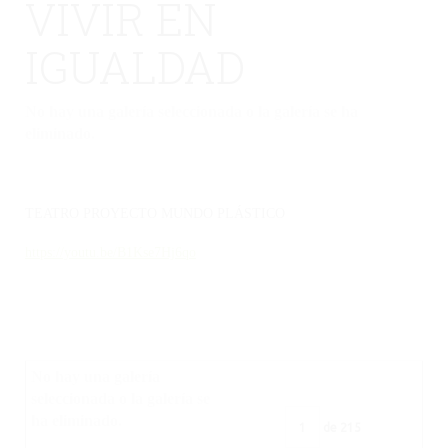
VIVIR EN
IGUALDAD
No hay una galería seleccionada o la galería se ha
eliminado.
TEATRO PROYECTO MUNDO PLÁSTICO
https://youtu.be/B1Kse7Hj6qo
No hay una galería
seleccionada o la galería se
ha eliminado.
de
215