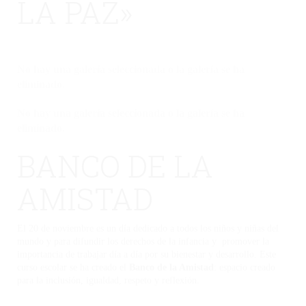
LA PAZ»
No hay una galería seleccionada o la galería se ha
eliminado.
No hay una galería seleccionada o la galería se ha
eliminado.
BANCO DE LA
AMISTAD
El 20 de noviembre es un día dedicado a todos los niños y niñas del
mundo y para difundir los derechos de la infancia y promover la
importancia de trabajar día a día por su bienestar y desarrollo. Este
curso escolar se ha creado el
Banco de la Amistad
: espacio creado
para la inclusión, igualdad, respeto y reflexión.