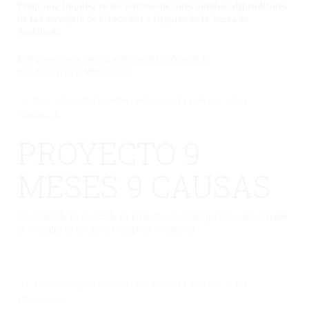
Programa Impulsa en los centros docentes públicos dependientes
de la Consejería de Educación y Deporte de la Junta de
Andalucía
Este proyecto se enmarca dentro del ámbito de la
EDUCACIÓN AMBIENTAL.
No hay una galería seleccionada o la galería se ha
eliminado.
PROYECTO 9
MESES 9 CAUSAS
El alumnado ha realizado un proyecto de investigación sobre el papel
de la mujer en el cine a lo largo de la historia.
No hay una galería seleccionada o la galería se ha
eliminado.