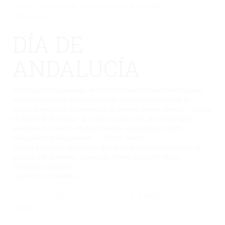
No hay una galería seleccionada o la galería se ha
eliminado.
DÍA DE
ANDALUCÍA
A lo largo de esta semana, en los diferentes ciclos se han realizando
actividades diversas para profundizar en el conocimiento de la
identidad andaluza. El viernes 25 de febrero, hemos cantado y bailado
el Himno de Andalucía. Este día en cada clase, se ha degustado
productos de nuestro «Huerto Escolar» son productos 100%
ecológicos y principalmente… ¡¡Ricos, ricos!!
Gracias a nuestros alumnos/as, que se están haciendo hortelanos de
primera. De su interés, constancia, ilusión y cuidado diario,
obtenemos productos
excelentes y saludables.
No hay una galería seleccionada o la galería se ha
eliminado.