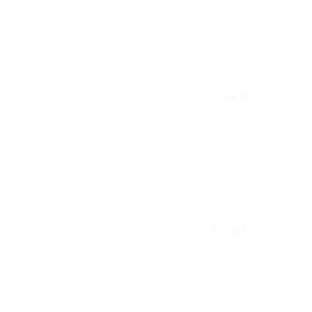
de
19
No hay una galería
seleccionada o la galería se
ha eliminado.
de
6