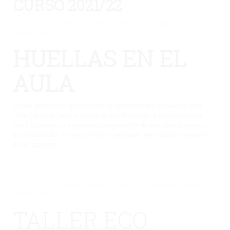
CURSO 2021/22
No hay una galería seleccionada o la galería se ha
eliminado.
HUELLAS EN EL
AULA
Es una actividad organizada por el Ayuntamiento de Málaga, con
«Huellas en el Aula» tratamos la sensibilización y concienciación
sobre la tenencia y convivencia responsable de animales domésticos.
Se pretende dar a conocer entre el alumnado los cuidados necesarios
de las mascotas.
No hay una galería seleccionada o la galería se ha
eliminado.
TALLER ECO