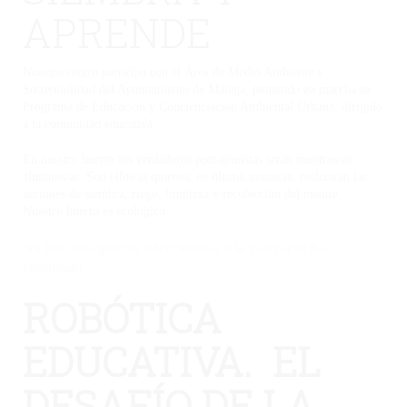
APRENDE
Nuestro centro participa con el Área de Medio Ambiente y
Sostenibilidad del Ayuntamiento de Málaga, poniendo en marcha su
Programa de Educación y Concienciación Ambiental Urbana, dirigido
a la comunidad educativa.
En nuestro huerto los verdaderos protagonistas serán nuestros/as
alumnos/as. Son ellos/as quienes, en última instancia, realizarán las
acciones de siembra, riego, limpieza y recolección del mismo.
Nuestro huerto es ecológico
No hay una galería seleccionada o la galería se ha
eliminado.
ROBÓTICA
EDUCATIVA. EL
DESAFÍO DE LA