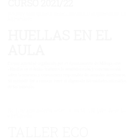
CURSO 2021/22
No hay una galería seleccionada o la galería se ha
eliminado.
HUELLAS EN EL
AULA
Es una actividad organizada por el Ayuntamiento de Málaga, con
«Huellas en el Aula» tratamos la sensibilización y concienciación
sobre la tenencia y convivencia responsable de animales domésticos.
Se pretende dar a conocer entre el alumnado los cuidados necesarios
de las mascotas.
No hay una galería seleccionada o la galería se ha
eliminado.
TALLER ECO