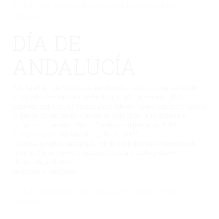
No hay una galería seleccionada o la galería se ha
eliminado.
DÍA DE
ANDALUCÍA
A lo largo de esta semana, en los diferentes ciclos se han realizando
actividades diversas para profundizar en el conocimiento de la
identidad andaluza. El viernes 25 de febrero, hemos cantado y bailado
el Himno de Andalucía. Este día en cada clase, se ha degustado
productos de nuestro «Huerto Escolar» son productos 100%
ecológicos y principalmente… ¡¡Ricos, ricos!!
Gracias a nuestros alumnos/as, que se están haciendo hortelanos de
primera. De su interés, constancia, ilusión y cuidado diario,
obtenemos productos
excelentes y saludables.
No hay una galería seleccionada o la galería se ha
eliminado.