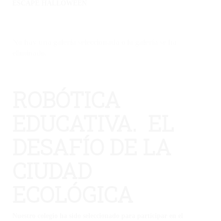
ESCAPE HALLOWEEN
No hay una galería seleccionada o la galería se ha
eliminado.
ROBÓTICA
EDUCATIVA. EL
DESAFÍO DE LA
CIUDAD
ECOLÓGICA
Nuestro colegio ha sido seleccionado para participar en el