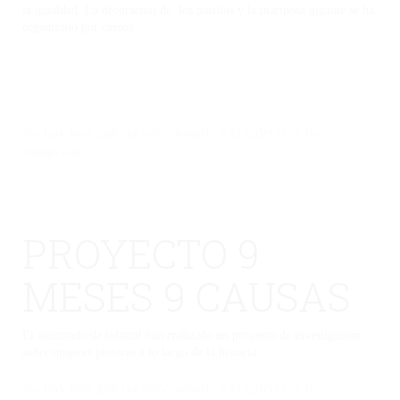
la igualdad. La decoración de los pasillos y la mariposa gigante se ha
organizado por cursos.
No hay una galería seleccionada o la galería se ha
eliminado.
PROYECTO 9
MESES 9 CAUSAS
El alumnado de infantil han realizado un proyecto de investigación
sobre mujeres pintoras a lo largo de la historia.
No hay una galería seleccionada o la galería se ha