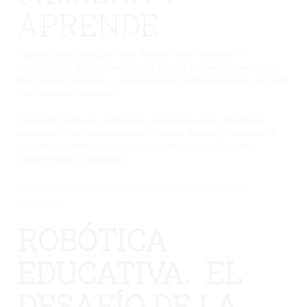
APRENDE
Nuestro centro participa con el Área de Medio Ambiente y
Sostenibilidad del Ayuntamiento de Málaga, poniendo en marcha su
Programa de Educación y Concienciación Ambiental Urbana, dirigido
a la comunidad educativa.
En nuestro huerto los verdaderos protagonistas serán nuestros/as
alumnos/as. Son ellos/as quienes, en última instancia, realizarán las
acciones de siembra, riego, limpieza y recolección del mismo.
Nuestro huerto es ecológico
No hay una galería seleccionada o la galería se ha
eliminado.
ROBÓTICA
EDUCATIVA. EL
DESAFÍO DE LA