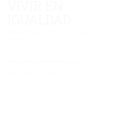
VIVIR EN
IGUALDAD
No hay una galería seleccionada o la galería se ha
eliminado.
TEATRO PROYECTO MUNDO PLÁSTICO
https://youtu.be/B1Kse7Hj6qo
No hay una galería
seleccionada o la galería se
ha eliminado.