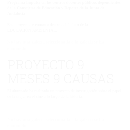
Programa Impulsa en los centros docentes públicos dependientes
de la Consejería de Educación y Deporte de la Junta de
Andalucía
Este proyecto se enmarca dentro del ámbito de la
EDUCACIÓN AMBIENTAL.
No hay una galería seleccionada o la galería se ha
eliminado.
PROYECTO 9
MESES 9 CAUSAS
El alumnado ha realizado un proyecto de investigación sobre el papel
de la mujer en el cine a lo largo de la historia.
No hay una galería seleccionada o la galería se ha
eliminado.