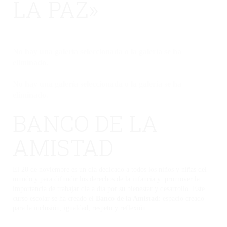
LA PAZ»
No hay una galería seleccionada o la galería se ha
eliminado.
No hay una galería seleccionada o la galería se ha
eliminado.
BANCO DE LA
AMISTAD
El 20 de noviembre es un día dedicado a todos los niños y niñas del
mundo y para difundir los derechos de la infancia y promover la
importancia de trabajar día a día por su bienestar y desarrollo. Este
curso escolar se ha creado el
Banco de la Amistad
: espacio creado
para la inclusión, igualdad, respeto y reflexión.