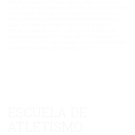
Machado se adentra en el Antiguo Egipto mediante un proyecto de
trabajo con el que investigan sobre el rio Nilo, los faraones y faraonas
más importantes, sus dioses y diosas, pirámides y templos, etc…
Nuestros y nuestras peques elaboran sus trajes al estilo del antiguo
Egipto para vestirse en carnaval y disfrazarse de Tutankamón,
Nefertiti, Cleopatra, Ramses II… Hemos pasado un gran día de
carnaval con nuestros desfiles y bailes como «Momia dance», » El
cocodrilo Drilo» o » El baile de Ramses». Estos pequeñajos aprenden
un montón investigando y divirtiéndose a la vez!!
ESCUELA DE
ATLETISMO