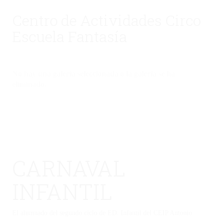
Centro de Actividades Circo
Escuela Fantasía
No hay una galería seleccionada o la galería se ha
eliminado.
CARNAVAL
INFANTIL
El alumnado del segundo ciclo de ED. Infantil del CEIP Antonio