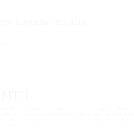
irco Escuela Fantasía
eliminado.
ANTIL
nio Machado se adentra en el Antiguo Egipto mediante un proyecto de trabajo c
emplos, etc… Nuestros y nuestras peques elaboran sus trajes al estilo del antiguo
 un gran día de carnaval con nuestros desfiles y bailes como «Momia dance», 
 a la vez!!