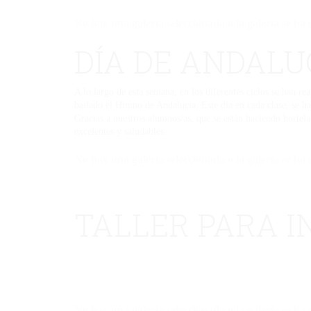
No hay una galería seleccionada o la galería se ha 
DÍA DE ANDALU
A lo largo de esta semana, en los diferentes ciclos se han r
bailado el Himno de Andalucía. Este día en cada clase, se 
Gracias a nuestros alumnos/as, que se están haciendo hortela
excelentes y saludables.
No hay una galería seleccionada o la galería se ha 
TALLER PARA I
No hay una galería seleccionada o la galería se ha 