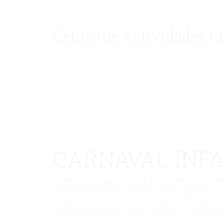
Centro de Actividades C
No hay una galería seleccionada o la galería se ha 
CARNAVAL INF
El alumnado del segundo ciclo de ED. Infantil del CEIP Anto
faraonas más importantes, sus dioses y diosas, pirámides y t
Tutankamón, Nefertiti, Cleopatra, Ramses II… Hemos pasado
pequeñajos aprenden un montón investigando y divirtiéndose