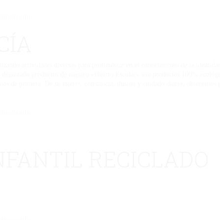
eliminado.
CÍA
ealizando actividades diversas para profundizar en el conocimiento de la identid
ha degustado productos de nuestro «Huerto Escolar» son productos 100% ecológi
nos de primera. De su interés, constancia, ilusión y cuidado diario, obtenemos 
eliminado.
NFANTIL RECICLADO
eliminado.