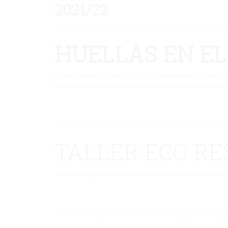
2021/22
No hay una galería seleccionada o la galería
HUELLAS EN EL
Es una actividad organizada por el Ayuntamiento de Málaga, 
Se pretende dar a conocer entre el alumnado los cuidados ne
No hay una galería seleccionada o la galería
TALLER ECO RE
Actividad organizada con la colaboración del Ayuntamiento
No hay una galería seleccionada o la galería se ha 