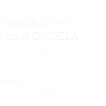
tica educativa
ad en la ESCUELA
IÓN AMBIENTAL. Los retos del proyecto “La sostenibilidad en la ESCUELA” pe
ndo robots que resuelven desafíos relacionados con las energías renovables y s
 se ha eliminado.
ONES
 del Ayuntamiento de Málaga, EDUCAR PARA LA CONVIVENCIA