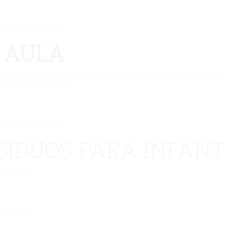
 se ha eliminado.
 AULA
con «Huellas en el Aula» tratamos la sensibilización y concienciación sobre la
cesarios de las mascotas.
 se ha eliminado.
SIDUOS PARA INFANT
 de Málaga.
eliminado.