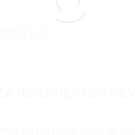
eliminado.
eliminado.
MISTAD
ñas del mundo y para difundir los derechos de la infancia y promover la importa
pacio creado para la inclusión, igualdad, respeto y reflexión.
eliminado.
 MAJESTADES LOS RE
 se ha eliminado.
URSO DE BELENES CRUZ DE H