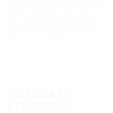
Machado se adentra en el Antiguo Egipto mediante un proyecto de
trabajo con el que investigan sobre el rio Nilo, los faraones y faraonas
más importantes, sus dioses y diosas, pirámides y templos, etc…
Nuestros y nuestras peques elaboran sus trajes al estilo del antiguo
Egipto para vestirse en carnaval y disfrazarse de Tutankamón,
Nefertiti, Cleopatra, Ramses II… Hemos pasado un gran día de
carnaval con nuestros desfiles y bailes como «Momia dance», » El
cocodrilo Drilo» o » El baile de Ramses». Estos pequeñajos aprenden
un montón investigando y divirtiéndose a la vez!!
ESCUELA DE
ATLETISMO