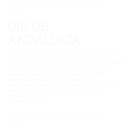
No hay una galería seleccionada o la galería se ha
eliminado.
DÍA DE
ANDALUCÍA
A lo largo de esta semana, en los diferentes ciclos se han realizando
actividades diversas para profundizar en el conocimiento de la
identidad andaluza. El viernes 25 de febrero, hemos cantado y bailado
el Himno de Andalucía. Este día en cada clase, se ha degustado
productos de nuestro «Huerto Escolar» son productos 100%
ecológicos y principalmente… ¡¡Ricos, ricos!!
Gracias a nuestros alumnos/as, que se están haciendo hortelanos de
primera. De su interés, constancia, ilusión y cuidado diario,
obtenemos productos
excelentes y saludables.
No hay una galería seleccionada o la galería se ha
eliminado.