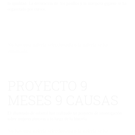
la igualdad. La decoración de los pasillos y la mariposa gigante se ha
organizado por cursos.
No hay una galería seleccionada o la galería se ha
eliminado.
PROYECTO 9
MESES 9 CAUSAS
El alumnado de infantil han realizado un proyecto de investigación
sobre mujeres pintoras a lo largo de la historia.
No hay una galería seleccionada o la galería se ha