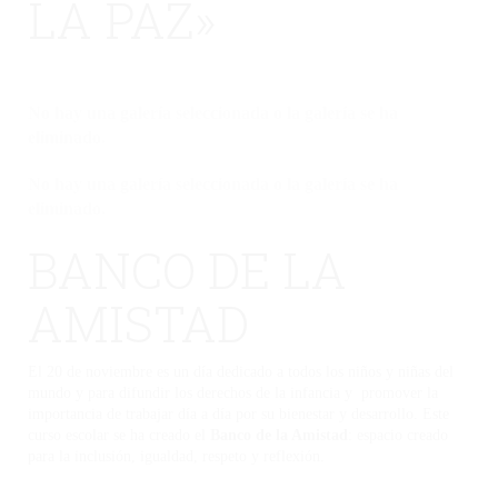
LA PAZ»
No hay una galería seleccionada o la galería se ha
eliminado.
No hay una galería seleccionada o la galería se ha
eliminado.
BANCO DE LA
AMISTAD
El 20 de noviembre es un día dedicado a todos los niños y niñas del
mundo y para difundir los derechos de la infancia y promover la
importancia de trabajar día a día por su bienestar y desarrollo. Este
curso escolar se ha creado el
Banco de la Amistad
: espacio creado
para la inclusión, igualdad, respeto y reflexión.