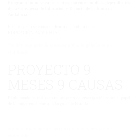
Programa Impulsa en los centros docentes públicos dependientes
de la Consejería de Educación y Deporte de la Junta de
Andalucía
Este proyecto se enmarca dentro del ámbito de la
EDUCACIÓN AMBIENTAL.
No hay una galería seleccionada o la galería se ha
eliminado.
PROYECTO 9
MESES 9 CAUSAS
El alumnado ha realizado un proyecto de investigación sobre el papel
de la mujer en el cine a lo largo de la historia.
No hay una galería seleccionada o la galería se ha
eliminado.