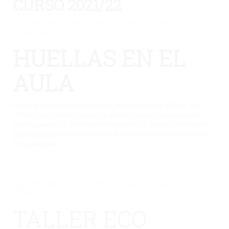
CURSO 2021/22
No hay una galería seleccionada o la galería se ha
eliminado.
HUELLAS EN EL
AULA
Es una actividad organizada por el Ayuntamiento de Málaga, con
«Huellas en el Aula» tratamos la sensibilización y concienciación
sobre la tenencia y convivencia responsable de animales domésticos.
Se pretende dar a conocer entre el alumnado los cuidados necesarios
de las mascotas.
No hay una galería seleccionada o la galería se ha
eliminado.
TALLER ECO