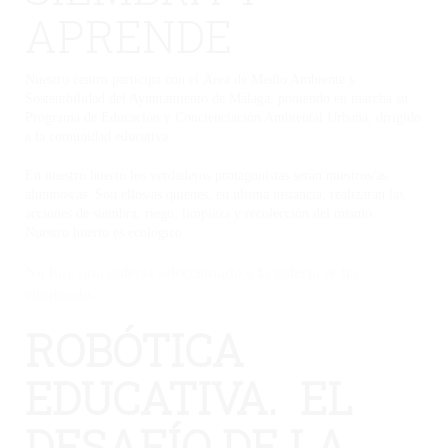
APRENDE
Nuestro centro participa con el Área de Medio Ambiente y
Sostenibilidad del Ayuntamiento de Málaga, poniendo en marcha su
Programa de Educación y Concienciación Ambiental Urbana, dirigido
a la comunidad educativa.
En nuestro huerto los verdaderos protagonistas serán nuestros/as
alumnos/as. Son ellos/as quienes, en última instancia, realizarán las
acciones de siembra, riego, limpieza y recolección del mismo.
Nuestro huerto es ecológico
No hay una galería seleccionada o la galería se ha
eliminado.
ROBÓTICA
EDUCATIVA. EL
DESAFÍO DE LA