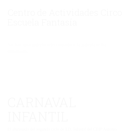
Centro de Actividades Circo
Escuela Fantasía
No hay una galería seleccionada o la galería se ha
eliminado.
CARNAVAL
INFANTIL
El alumnado del segundo ciclo de ED. Infantil del CEIP Antonio