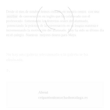
Desde el mes de octubre hemos contado en nuestro centro con una
auxiliar
de conversación en inglés que ha colaborado con el
profesorado fomentando las destrezas orales del alumnado,
potenciando la práctica de la conversación en su lengua materna e
incrementando la motivación del alumnado. Hoy ha sido su último día
en el colegio. Nuestros mejores deseos para Maya.
No hay una galería seleccionada o la galería se ha
eliminado.
,
About
ceipantoniomachadomalaga.es