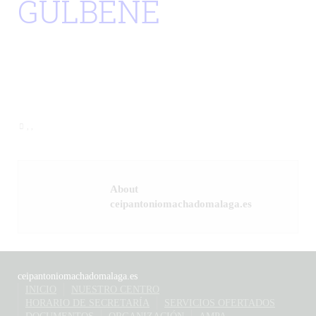
GULBENE
,
,
About
ceipantoniomachadomalaga.es
ceipantoniomachadomalaga.es
INICIO
NUESTRO CENTRO
HORARIO DE SECRETARÍA
SERVICIOS OFERTADOS