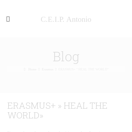
C.E.I.P. Antonio
Machado Málaga
Blog
Home
Erasmus
ERASMUS+ " HEAL THE WORLD"
ERASMUS+ » HEAL THE
WORLD»