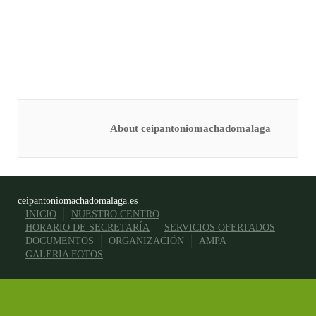
About ceipantoniomachadomalaga
ceipantoniomachadomalaga.es
INICIO
NUESTRO CENTRO
HORARIO DE SECRETARÍA
SERVICIOS OFERTADOS
DOCUMENTOS
ORGANIZACIÓN
AMPA
GALERIA FOTOS