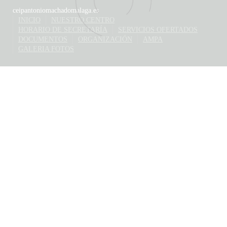
ceipantoniomachadomalaga.es
INICIO
NUESTRO CENTRO
HORARIO DE SECRETARÍA
SERVICIOS OFERTADOS
DOCUMENTOS
ORGANIZACIÓN
AMPA
GALERIA FOTOS