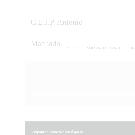
C.E.I.P. Antonio
Machado Málaga
INICIO
NUESTRO CENTRO
HO
ceipantoniomachadomalaga.es