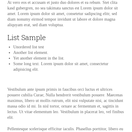
At vero eos et accusam et justo duo dolores et ea rebum. Stet clita
kasd gubergren, no sea takimata sanctus est Lorem ipsum dolor sit
amet. Lorem ipsum dolor sit amet, consetetur sadipscing elitr, sed
diam nonumy eirmod tempor invidunt ut labore et dolore magna
aliquyam erat, sed diam voluptua.
List Sample
Unordered list test
Another list element.
Yet another element in the list.
Some long text. Lorem ipsum dolor sit amet, consectetur
adipisicing elit.
Vestibulum ante ipsum primis in faucibus orci luctus et ultrices
posuere cubilia Curae; Nulla hendrerit vestibulum posuere. Maecenas
maximus, libero ut mollis rutrum, elit nisi vulputate nisi, ac tincidunt
massa odio id mi. In nisl tortor, ornare ac fermentum et, sagittis in
lectus. Ut vitae elementum leo. Vestibulum in placerat leo, vel finibus
elit.
Pellentesque scelerisque efficitur iaculis. Phasellus porttitor, libero eu