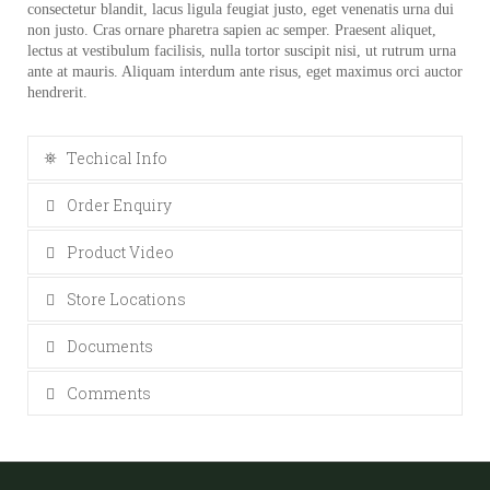
consectetur blandit, lacus ligula feugiat justo, eget venenatis urna dui
non justo. Cras ornare pharetra sapien ac semper. Praesent aliquet,
lectus at vestibulum facilisis, nulla tortor suscipit nisi, ut rutrum urna
ante at mauris. Aliquam interdum ante risus, eget maximus orci auctor
hendrerit.
Techical Info
Order Enquiry
Product Video
Store Locations
Documents
Comments